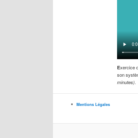
E
xercice d
son systè
minutes)
.
Mentions Légales